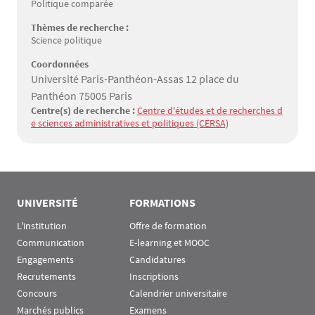
Politique comparée
Thèmes de recherche :
Science politique
Coordonnées
Université Paris-Panthéon-Assas 12 place du
Panthéon 75005 Paris
Centre(s) de recherche :
Centre d'études et de recherches d
e sciences administratives et politiques (CERSA)
UNIVERSITÉ
FORMATIONS
L'institution
Offre de formation
Communication
E-learning et MOOC
Engagements
Candidatures
Recrutements
Inscriptions
Concours
Calendrier universitaire
Marchés publics
Examens