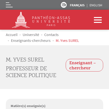
FRANÇAIS
ENGLISH
Logo
Aller au contenu principal
Fil d'Ariane
Accueil
Université
Contacts
Enseignants-chercheurs
M. Yves SUREL
M. YVES SUREL
Enseignant –
PROFESSEUR DE
chercheur
SCIENCE POLITIQUE
Matière(s) enseignée(s)