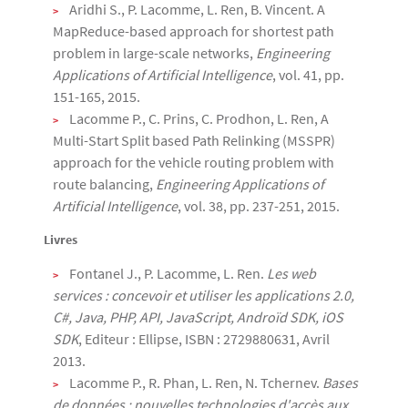
Aridhi S., P. Lacomme, L. Ren, B. Vincent. A
MapReduce-based approach for shortest path
problem in large-scale networks,
Engineering
Applications of Artificial Intelligence
, vol. 41, pp.
151-165, 2015.
Lacomme P., C. Prins, C. Prodhon, L. Ren, A
Multi-Start Split based Path Relinking (MSSPR)
approach for the vehicle routing problem with
route balancing,
Engineering Applications of
Artificial Intelligence
, vol. 38, pp. 237-251, 2015.
Livres
Fontanel J., P. Lacomme, L. Ren.
Les web
services : concevoir et utiliser les applications 2.0,
C#, Java, PHP, API, JavaScript, Androïd SDK, iOS
SDK
, Editeur : Ellipse, ISBN : 2729880631, Avril
2013.
Lacomme P., R. Phan, L. Ren, N. Tchernev.
Bases
de données : nouvelles technologies d'accès aux