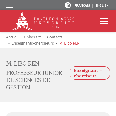
FRANÇAIS
ENGLISH
Logo
Aller au contenu principal
Fil d'Ariane
Accueil
Université
Contacts
Enseignants-chercheurs
M. Libo REN
M. LIBO REN
Enseignant –
PROFESSEUR JUNIOR
chercheur
DE SCIENCES DE
GESTION