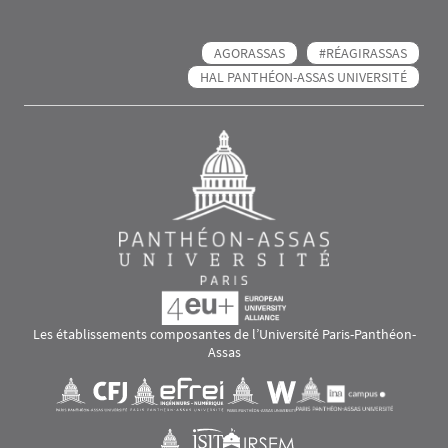
AGORASSAS
#RÉAGIRASSAS
HAL PANTHÉON-ASSAS UNIVERSITÉ
Les établissements composantes de l’Université Paris-Panthéon-
Assas
Images
Visuel svg
Visuel svg
Visuel svg
Visuel svg
Visuel svg
Visuel svg