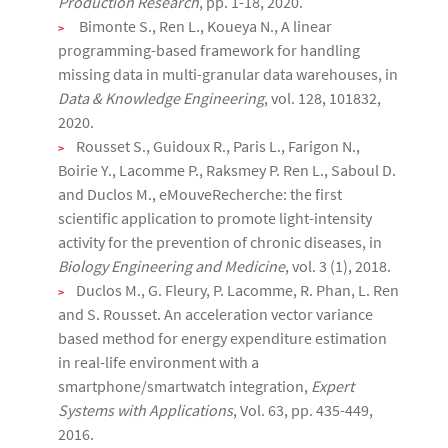
Production Research
, pp. 1-18, 2020.
Bimonte S., Ren L., Koueya N., A linear
programming-based framework for handling
missing data in multi-granular data warehouses, in
Data & Knowledge Engineering
, vol. 128, 101832,
2020.
Rousset S., Guidoux R., Paris L., Farigon N.,
Boirie Y., Lacomme P., Raksmey P. Ren L., Saboul D.
and Duclos M., eMouveRecherche: the first
scientific application to promote light-intensity
activity for the prevention of chronic diseases, in
Biology Engineering and Medicine
, vol. 3 (1), 2018.
Duclos M., G. Fleury, P. Lacomme, R. Phan, L. Ren
and S. Rousset. An acceleration vector variance
based method for energy expenditure estimation
in real-life environment with a
smartphone/smartwatch integration,
Expert
Systems with Applications
, Vol. 63, pp. 435-449,
2016.