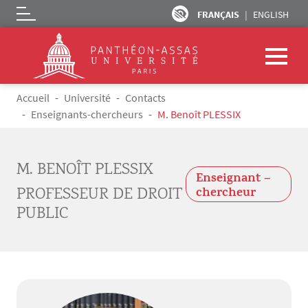
FRANÇAIS
ENGLISH
Logo
Aller au contenu principal
Fil d'Ariane
Accueil
Université
Contacts
Enseignants-chercheurs
M. Benoît PLESSIX
M. BENOÎT PLESSIX
Enseignant –
PROFESSEUR DE DROIT
chercheur
PUBLIC