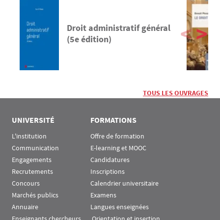
Droit administratif général
(5e édition)
TOUS LES OUVRAGES
UNIVERSITÉ
FORMATIONS
L'institution
Offre de formation
Communication
E-learning et MOOC
Engagements
Candidatures
Recrutements
Inscriptions
Concours
Calendrier universitaire
Marchés publics
Examens
Annuaire
Langues enseignées
Enseignants chercheurs
 Orientation et insertion