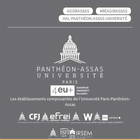
AGORASSAS
#RÉAGIRASSAS
HAL PANTHÉON-ASSAS UNIVERSITÉ
Les établissements composantes de l’Université Paris-Panthéon-
Assas
Images
Visuel svg
Visuel svg
Visuel svg
Visuel svg
Visuel svg
Visuel svg