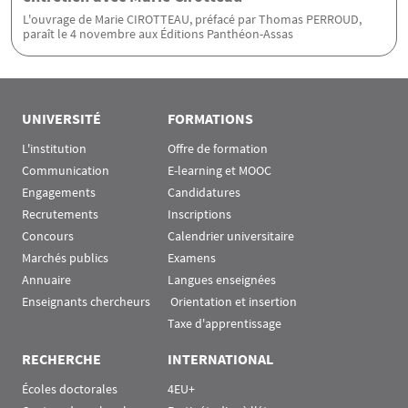
L'ouvrage de Marie CIROTTEAU, préfacé par Thomas PERROUD,
paraît le 4 novembre aux Éditions Panthéon-Assas
UNIVERSITÉ
FORMATIONS
L'institution
Offre de formation
Communication
E-learning et MOOC
Engagements
Candidatures
Recrutements
Inscriptions
Concours
Calendrier universitaire
Marchés publics
Examens
Annuaire
Langues enseignées
Enseignants chercheurs
 Orientation et insertion
Taxe d'apprentissage
RECHERCHE
INTERNATIONAL
Écoles doctorales
4EU+