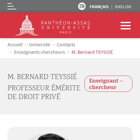
FRANÇAIS
ENGLISH
Logo
Aller au contenu principal
Fil d'Ariane
Accueil
Université
Contacts
Enseignants-chercheurs
M. Bernard TEYSSIÉ
M. BERNARD TEYSSIÉ
Enseignant –
PROFESSEUR ÉMÉRITE
chercheur
DE DROIT PRIVÉ