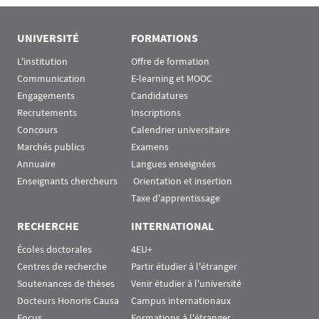
UNIVERSITÉ
FORMATIONS
L'institution
Offre de formation
Communication
E-learning et MOOC
Engagements
Candidatures
Recrutements
Inscriptions
Concours
Calendrier universitaire
Marchés publics
Examens
Annuaire
Langues enseignées
Enseignants chercheurs
 Orientation et insertion
Taxe d'apprentissage
RECHERCHE
INTERNATIONAL
Écoles doctorales
4EU+
Centres de recherche
Partir étudier à l'étranger
Soutenances de thèses
Venir étudier à l'université
Docteurs Honoris Causa
Campus internationaux
Focus
Formations à l'étranger