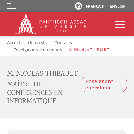
FRANÇAIS
ENGLISH
Logo
Aller au contenu principal
Fil d'Ariane
Accueil
Université
Contacts
Enseignants-chercheurs
M. Nicolas THIBAULT
M. NICOLAS THIBAULT
Enseignant –
MAÎTRE DE
chercheur
CONFÉRENCES EN
INFORMATIQUE