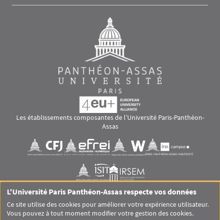
Les établissements composantes de l’Université Paris-Panthéon-
Assas
Images
Visuel svg
Visuel svg
Visuel svg
Visuel svg
Visuel svg
Visuel svg
L'Université Paris Panthéon-Assas respecte vos données
RS footer
Ce site utilise des cookies pour améliorer votre expérience utilisateur.
Vous pouvez à tout moment modifier votre gestion des cookies.