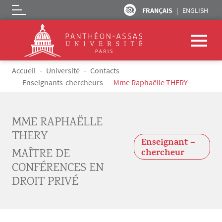
FRANÇAIS
ENGLISH
Logo
Aller au contenu principal
Fil d'Ariane
Accueil
Université
Contacts
Enseignants-chercheurs
Mme Raphaëlle THERY
MME RAPHAËLLE
THERY
Enseignant –
MAÎTRE DE
chercheur
CONFÉRENCES EN
DROIT PRIVÉ