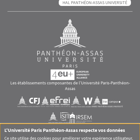
HAL PANTHÉON-ASSAS UNIVERSITÉ
Les établissements composantes de l’Université Paris-Panthéon-
Assas
Images
Visuel svg
Visuel svg
Visuel svg
Visuel svg
Visuel svg
Visuel svg
L'Université Paris Panthéon-Assas respecte vos données
RS footer
Ce site utilise des cookies pour améliorer votre expérience utilisateur.