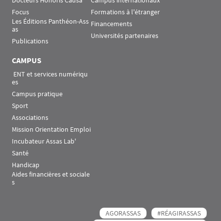
Docteurs Honoris Causa
Campus internationaux
Focus
Formations à l'étranger
Les Éditions Panthéon-Ass
Financements
as
Universités partenaires
Publications
CAMPUS
 ENT et services numériqu
es
Campus pratique
Sport
Associations
Mission Orientation Emploi
Incubateur Assas Lab'
Santé
Handicap
Aides financières et sociale
s
AGORASSAS
#RÉAGIRASSAS