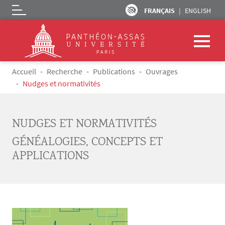
FRANÇAIS
ENGLISH
Logo
Aller au contenu principal
Fil d'Ariane
Accueil
Recherche
Publications
Ouvrages
Nudges et normativités
NUDGES ET NORMATIVITÉS
GÉNÉALOGIES, CONCEPTS ET
APPLICATIONS