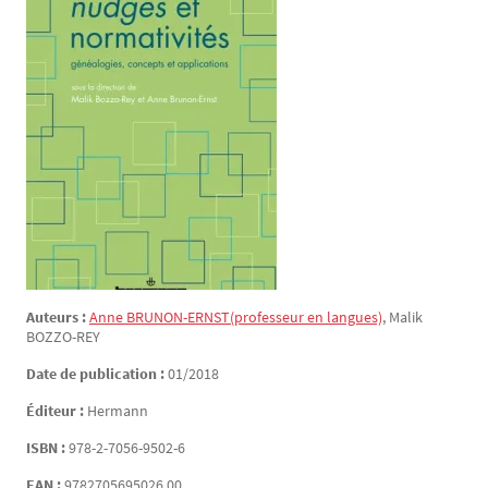
Auteurs :
Anne
BRUNON-ERNST
(professeur en langues)
, Malik
BOZZO-REY
Date de publication :
01/2018
Éditeur :
Hermann
ISBN :
978-2-7056-9502-6
EAN :
9782705695026.00