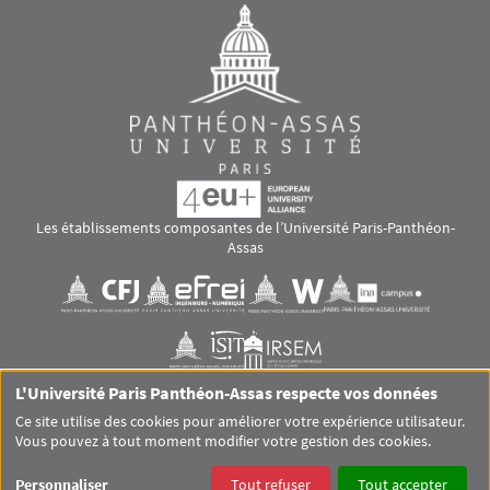
Les établissements composantes de l’Université Paris-Panthéon-
Assas
Images
Visuel svg
Visuel svg
Visuel svg
Visuel svg
Visuel svg
Visuel svg
L'Université Paris Panthéon-Assas respecte vos données
RS footer
Ce site utilise des cookies pour améliorer votre expérience utilisateur.
Vous pouvez à tout moment modifier votre gestion des cookies.
Pied de page Assas Principal
SITEMAP
GLOSSAIRE
MENTIONS LÉGALES
Personnaliser
Tout refuser
Tout accepter