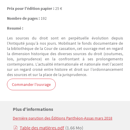
Prix pour l’édition papier :
25 €
Nombre de pages :
192
Resumé :
Les sources du droit sont en perpétuelle évolution depuis
l’Antiquité jusqu’à nos jours. Mobilisant le fonds documentaire de
la bibliothèque de la Cour de cassation, cet ouvrage met en regard
la dimension historique des diverses sources du droit (coutumes,
lois, jurisprudence) en la confrontant à ses prolongements
contemporains. L’actualité internationale et nationale met l’accent
sur un regard croisé entre histoire et droit sur l’ordonnancement
des sources et sur la place de la jurisprudence.
Commander l'ouvrage
Titre
Plus d'informations
Bloc(s) libre(s)
Dernière parution des Éditions Panthéon-Assas mars 2018
Texte
Table des matières.pdf
(1.66 Mo)