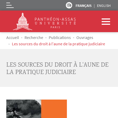
FRANÇAIS
ENGLISH
Logo
Aller au contenu principal
Fil d'Ariane
Accueil
Recherche
Publications
Ouvrages
Les sources du droit à l'aune de la pratique judiciaire
LES SOURCES DU DROIT À L'AUNE DE
LA PRATIQUE JUDICIAIRE