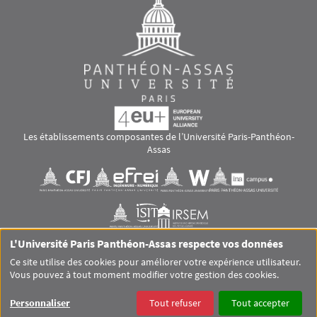
Les établissements composantes de l’Université Paris-Panthéon-
Assas
Images
Visuel svg
Visuel svg
Visuel svg
Visuel svg
Visuel svg
Visuel svg
L'Université Paris Panthéon-Assas respecte vos données
RS footer
Ce site utilise des cookies pour améliorer votre expérience utilisateur.
Vous pouvez à tout moment modifier votre gestion des cookies.
Pied de page Assas Principal
SITEMAP
GLOSSAIRE
MENTIONS LÉGALES
Personnaliser
Tout refuser
Tout accepter
DONNÉES PERSONNELLES
COOKIES
ACCESSIBILITÉ