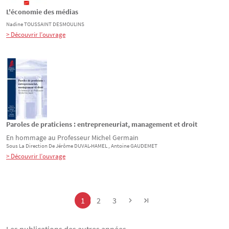
L'économie des médias
Nadine
TOUSSAINT DESMOULINS
> Découvrir l’ouvrage
Paroles de praticiens : entrepreneuriat, management et droit
En hommage au Professeur Michel Germain
Sous La Direction De
Jérôme
DUVAL-HAMEL
, Antoine
GAUDEMET
> Découvrir l’ouvrage
Pagination
Page
Page
Page
1
2
3
Les publications des autres années