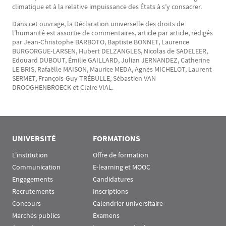
climatique et à la relative impuissance des États à s’y consacrer.
Dans cet ouvrage, la Déclaration universelle des droits de
l’humanité est assortie de commentaires, article par article, rédigés
par Jean-Christophe BARBOTO, Baptiste BONNET, Laurence
BURGORGUE-LARSEN, Hubert DELZANGLES, Nicolas de SADELEER,
Edouard DUBOUT, Émilie GAILLARD, Julian JERNANDEZ, Catherine
LE BRIS, Rafaëlle MAISON, Maurice MEDA, Agnès MICHELOT, Laurent
SERMET, François-Guy TRÉBULLE, Sébastien VAN
DROOGHENBROECK et Claire VIAL.
UNIVERSITÉ
FORMATIONS
L'institution
Offre de formation
Communication
E-learning et MOOC
Engagements
Candidatures
Recrutements
Inscriptions
Concours
Calendrier universitaire
Marchés publics
Examens