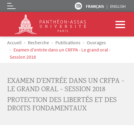
FRANÇAIS
ENGLISH
Logo
Aller au contenu principal
Fil d'Ariane
Accueil
Recherche
Publications
Ouvrages
Examen d'entrée dans un CRFPA - Le grand oral -
Session 2018
EXAMEN D'ENTRÉE DANS UN CRFPA -
LE GRAND ORAL - SESSION 2018
PROTECTION DES LIBERTÉS ET DES
DROITS FONDAMENTAUX