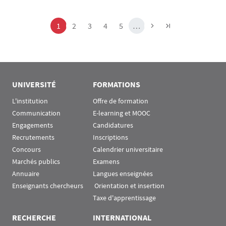
Pagination
Page
Page
Page
Page
Page
1
2
3
4
5
…
UNIVERSITÉ
FORMATIONS
L'institution
Offre de formation
Communication
E-learning et MOOC
Engagements
Candidatures
Recrutements
Inscriptions
Concours
Calendrier universitaire
Marchés publics
Examens
Annuaire
Langues enseignées
Enseignants chercheurs
 Orientation et insertion
Taxe d'apprentissage
RECHERCHE
INTERNATIONAL