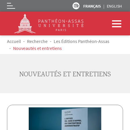
FRANÇAIS
ENGLISH
Logo
Aller au contenu principal
Fil d'Ariane
Accueil
Recherche
Les Éditions Panthéon-Assas
Nouveautés et entretiens
NOUVEAUTÉS ET ENTRETIENS