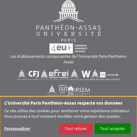
Les établissements composantes de l’Université Paris-Panthéon-
Assas
Images
Visuel svg
Visuel svg
Visuel svg
Visuel svg
Visuel svg
Visuel svg
L'Université Paris Panthéon-Assas respecte vos données
RS footer
Ce site utilise des cookies pour améliorer votre expérience utilisateur.
Vous pouvez à tout moment modifier votre gestion des cookies.
Pied de page Assas Principal
SITEMAP
GLOSSAIRE
MENTIONS LÉGALES
Personnaliser
Tout refuser
Tout accepter
DONNÉES PERSONNELLES
COOKIES
ACCESSIBILITÉ