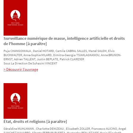
Surveillance numérique de masse, intelligence artificielle et droits
de l'homme [à paraître]
Puja
CHANGOIWALA
, Daniel
HOTARD
, Camila
CABRAL SALLES
, Manel
SALEM
, Elvis
BUCKWALTER
, Anne-Sophie
MILARD
, Dimitra-Georgia
TSIAKLAGKANOU
, Anne
BRUNON-
ERNST
, Adrien
TALLENT
, Justin
BEPLATE
, Patrick
CLAIRZIER
Sous La Direction De
Suhasini
VINCENT
> Découvrir l’ouvrage
État, droits et religions [à paraître]
Géraldine
MUHLMANN
, Charlotte
DENIZEAU
, Elisabeth
ZOLLER
, Francesco
ALICINO
, Angel
SANCHEZ NAVARRO
, Alberto
FERRARI PUERTA
, Mustapha
BEN LETAIEF
, Marie-Elisabeth