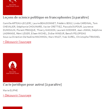
Leçons de science politique en francophonies [à paraître]
Camille
ARTEAU-LECLERC
, Laurie
BEAUDONNET
, Frédéric
BOILY
, Linda
CARDINAL
, Tom
CHEVALIER
, Stéphanie
CHOUINARD
, Xavier
CRETTIEZ
, Pascale
DUFOUR
, Laurence
DUMOULIN
, Florent
FRASQUE
, Thierry
GIASSON
, Laurent
GODMER
, Jean
JOANA
, Delphine
LAGRANGE
, Rémi
LÉGER
, Eileen
MICHEL
, Didier
MINEUR
, Benoît
PELOPIDAS
Sous La Direction De
Nadine
MACHIKOU
, Marc
MILET
, Yves
SUREL
, Christophe
TRAISNEL
> Découvrir l’ouvrage
L'acte juridique pour autrui [à paraître]
Marie
ELIPHE
> Découvrir l’ouvrage