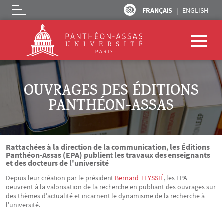
FRANÇAIS
ENGLISH
Logo
Aller au contenu principal
OUVRAGES DES ÉDITIONS
PANTHÉON-ASSAS
Rattachées à la direction de la communication, les Éditions
Panthéon-Assas (EPA) publient les travaux des enseignants
et des docteurs de l'université
Depuis leur création par le président
Bernard TEYSSIÉ
, les EPA
oeuvrent à la valorisation de la recherche en publiant des ouvrages sur
des thèmes d’actualité et incarnent le dynamisme de la recherche à
l'université.