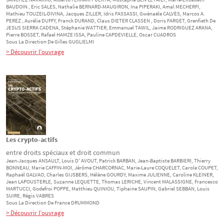
BAUDOIN
, Eric
SALES
, Nathalie
BERNARD-MAUGIRON
, Ina
PIPERAKI
, Amal
MECHERFI
,
Mathieu
TOUZEIL-DIVINA
, Jacques
ZILLER
, Idris
FASSASSI
, Gwénaële
CALVÈS
, Marcos A.
PEREZ
, Aurélie
DUFFY
, Franck
DURAND
, Claus
DIETER CLASSEN
, Doris
FARGET
, Grenfieth De
JESUS SIERRA CADENA
, Stéphanie
WATTIER
, Emmanuel
TAWIL
, Jaime
RODRIGUEZ ARANA
,
Pierre
BOSSET
, Rafael
HAMZE ISSA
, Pauline
CAPDEVIELLE
, Oscar
CUADROS
Sous La Direction De
Gilles
GUGLIELMI
> Découvrir l’ouvrage
Les crypto-actifs
entre droits spéciaux et droit commun
Jean-Jacques
ANSAULT
, Louis D'
AVOUT
, Patrick
BARBAN
, Jean-Baptiste
BARBIERI
, Thierry
BONNEAU
, Marie
CAFFIN-MOI
, Jérôme
CHARCORNAC
, Marie-Laure
COQUELET
, Carole
COUPET
,
Raphaël
GALVAO
, Charles
GIJSBERS
, Hélène
GOURDY
, Maxime
JULIENNE
, Caroline
KLEINER
,
Jean
LAPOUSTERLE
, Suzanne
LEQUETTE
, Thomas
LERICHE
, Vincent
MALASSIGNE
, Francesco
MARTUCCI
, Godefroi
POPPE
, Matthieu
QUINIOU
, Tiphaine
SAUPIN
, Gabriel
SEBBAN
, Louis
SUIRE
, Régis
VABRES
Sous La Direction De
France
DRUMMOND
> Découvrir l’ouvrage