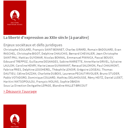
La liberté d’expression au XXIe siècle [à paraître]
Enjeux sociétaux et défis juridiques
Christophe
SOULARD
, François
SAINT-BONNET
, Charles
GIRARD
, Romain
BADOUARD
, Evan
RASCHEL
, Christophe
BIGOT
, Delphine
CHAUCHIS
, Bernard
CHEVALIER
, Jean-Christophe
SAINT-PAU
, Mattias
GUYOMAR
, Nicolas
BONNAL
, Emmanuel
PIWNICA
, Pascal
BOUGY
,
Edouard
TREPPOZ
, Guillaume
DESANGES
, Sabine
MARIETTE
, Anne-Marie
GRIVEL
, Sylvaine
LAULOM
, Caroline
HENRY
, Marie-Liesse
GUINAMANT
, Renaud
SALOMON
, Paul
CHAUMONT
,
Fabrice
FRIES
, Delphine
LEGOHEREL
, Théophile
LENOIR
, Grégoire
LOISEAU
, Thomas
DAUTIEU
, Céline
DAZZAN
, Charlotte
DUBOIS
, Laurence
PECAUT-RIVOLIER
, Bruno
STUDER
,
Pablo
VOTADORO
, Dominique
COUJARD
, Mathieu
DELAHOUSSE
, Rémy
HEITZ
, Daniel
LUDET
,
Haritini
MATSOPOULOU
, François
MOLINS
, Sophie
OBADIA
Sous La Direction De
Agathe
LEPAGE
, Blandine
MALLET-BRICOUT
> Découvrir l’ouvrage