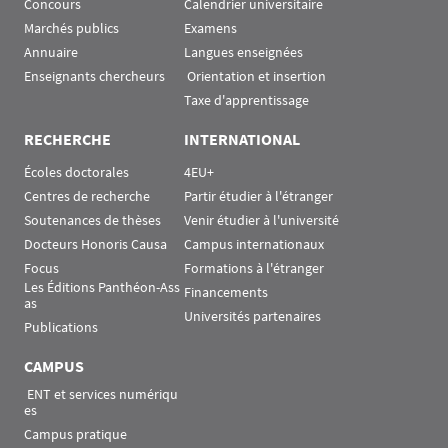
Concours
Calendrier universitaire
Marchés publics
Examens
Annuaire
Langues enseignées
Enseignants chercheurs
 Orientation et insertion
Taxe d'apprentissage
RECHERCHE
INTERNATIONAL
Écoles doctorales
4EU+
Centres de recherche
Partir étudier à l'étranger
Soutenances de thèses
Venir étudier à l'université
Docteurs Honoris Causa
Campus internationaux
Focus
Formations à l'étranger
Les Éditions Panthéon-Ass
Financements
as
Universités partenaires
Publications
CAMPUS
 ENT et services numériqu
es
Campus pratique