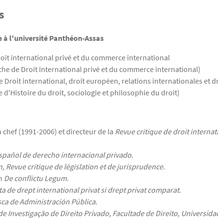
s
 à l'université Panthéon-Assas
oit international privé et du commerce international
he de Droit international privé et du commerce international)
e Droit international, droit européen, relations internationales et 
d'Histoire du droit, sociologie et philosophie du droit)
 chef (1991-2006) et directeur de la
Revue critique de droit internat
spañol de derecho internacional privado
.
, Revue critique de législation et de jurisprudence.
on
De conflictu Legum.
ta de drept international privat si drept privat comparat
.
sca de Administración Pública.
e Investigação de Direito Privado, Facultade de Direito, Universida