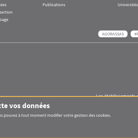
nées
Publications
Universités
nsertion
ssage
AGORASSAS
#
Les établissements 
Images
Visuel svg
Visuel svg
cte vos données
Vous pouvez à tout moment modifier votre gestion des cookies.
Pied de page Assas Principal
SITEMAP
GLOSSAIRE
MENTIONS LÉGAL