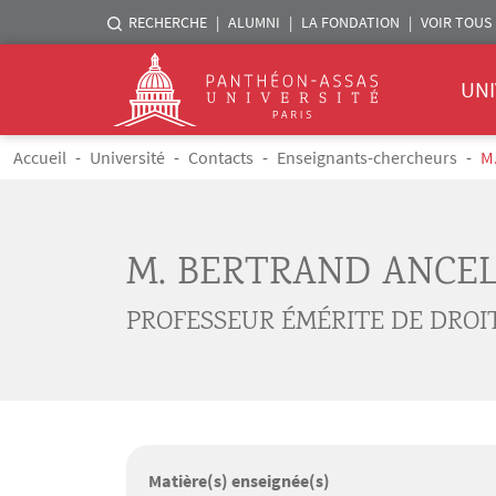
Menu liste sites Assas
RECHERCHE
ALUMNI
LA FONDATION
VOIR TOUS 
Menu 
Logo
UNI
Aller au contenu principal
Fil d'Ariane
Accueil
Université
Contacts
Enseignants-chercheurs
M
M. BERTRAND ANCE
PROFESSEUR ÉMÉRITE DE DROIT
Matière(s) enseignée(s)