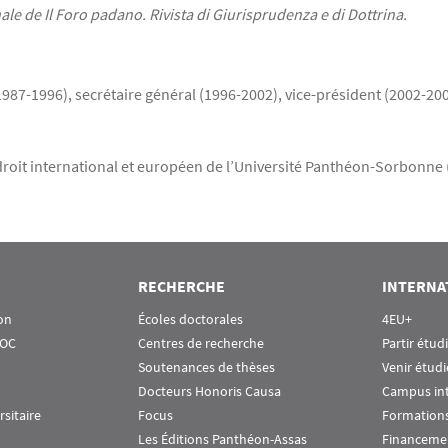
ale de Il Foro padano. Rivista di Giurisprudenza e di Dottrina.
987-1996), secrétaire général (1996-2002), vice-président (2002-200
roit international et européen de l’Université Panthéon-Sorbonne (
RECHERCHE
INTERNA
on
Écoles doctorales
4EU+
OOC
Centres de recherche
Partir étud
Soutenances de thèses
Venir étudi
Docteurs Honoris Causa
Campus in
rsitaire
Focus
Formations
Les Éditions Panthéon-Assas
Financeme