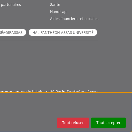
 partenaires
Santé
Handicap
Aides financières et sociales
RÉAGIRASSAS
HAL PANTHÉON-ASSAS UNIVERSITÉ
composantes de l’Université Paris-Panthéon-Assas
Visuel svg
Visuel svg
Visuel svg
Visuel svg
Tout refuser
Tout accepter
ES
DONNÉES PERSONNELLES
COOKIES
ACCESSIBILITÉ