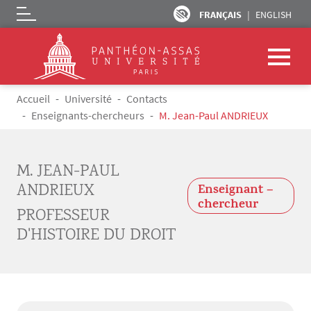
FRANÇAIS
ENGLISH
Logo
Aller au contenu principal
Fil d'Ariane
Accueil
Université
Contacts
Enseignants-chercheurs
M. Jean-Paul ANDRIEUX
M. JEAN-PAUL
ANDRIEUX
Enseignant –
chercheur
PROFESSEUR
D'HISTOIRE DU DROIT