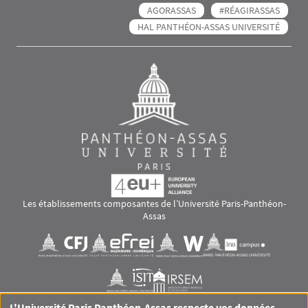
AGORASSAS
#RÉAGIRASSAS
HAL PANTHÉON-ASSAS UNIVERSITÉ
Les établissements composantes de l’Université Paris-Panthéon-
Assas
Images
Visuel svg
Visuel svg
Visuel svg
Visuel svg
Visuel svg
Visuel svg
L'Université Paris Panthéon-Assas respecte vos données