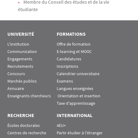
Membre du Conseil des études et de la vie
étudiante
UNIVERSITÉ
FORMATIONS
L'institution
Offre de formation
Communication
E-learning et MOOC
Engagements
Candidatures
Recrutements
Inscriptions
Concours
Calendrier universitaire
Marchés publics
Examens
Annuaire
Langues enseignées
Enseignants chercheurs
 Orientation et insertion
Taxe d'apprentissage
RECHERCHE
INTERNATIONAL
Écoles doctorales
4EU+
Centres de recherche
Partir étudier à l'étranger