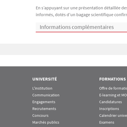
En s’appuyant sur une présentation détaillée de
informés, dotés d’un bagage scientifique confi
Informations complémentaires
Bloc(s) libre(s)
UNIVERSITÉ
FORMATIONS
L'institution
Offre de formati
Communication
E-learning et M
Engagements
Candidatures
Recrutements
Inscriptions
Concours
Calendrier unive
Marchés publics
Examens