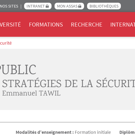
NOS SITES
INTRANET
MON ASSAS
BIBLIOTHÈQUES
Assas
VERSITÉ
FORMATIONS
RECHERCHE
INTERNA
écurité
PUBLIC
 STRATÉGIES DE LA SÉCURI
. Emmanuel TAWIL
Modalités d’enseignement :
Formation initiale
Diplôme