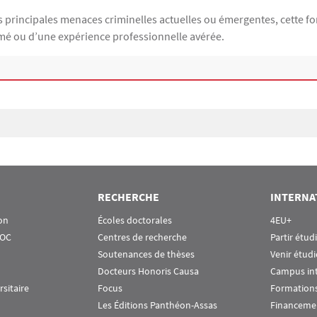
s principales menaces criminelles actuelles ou émergentes, cette f
rmé ou d’une expérience professionnelle avérée.
RECHERCHE
INTERNA
on
Écoles doctorales
4EU+
OOC
Centres de recherche
Partir étud
Soutenances de thèses
Venir étudi
Docteurs Honoris Causa
Campus in
rsitaire
Focus
Formations
Les Éditions Panthéon-Assas
Financeme