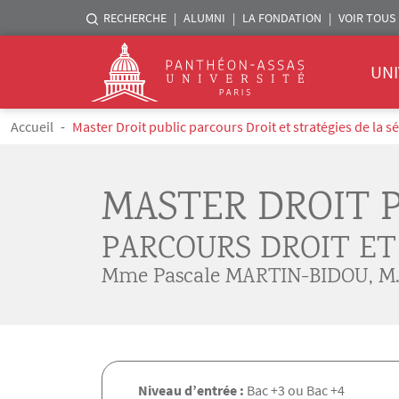
Menu liste sites Assas
RECHERCHE
ALUMNI
LA FONDATION
VOIR TOUS 
Menu 
Logo
UNI
Aller au contenu principal
Fil d'Ariane
Accueil
Master Droit public parcours Droit et stratégies de la s
MASTER DROIT 
PARCOURS DROIT ET
Mme Pascale MARTIN-BIDOU
,
M
Niveau d’entrée :
Bac +3 ou Bac +4