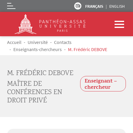
FRANÇAIS
ENGLISH
Logo
Aller au contenu principal
Fil d'Ariane
Accueil
Université
Contacts
Enseignants-chercheurs
M. Frédéric DEBOVE
M. FRÉDÉRIC DEBOVE
Enseignant –
MAÎTRE DE
chercheur
CONFÉRENCES EN
DROIT PRIVÉ