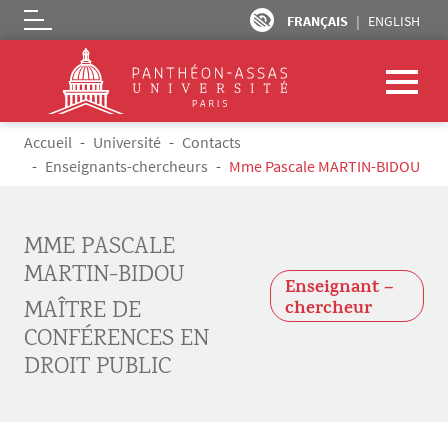
FRANÇAIS
ENGLISH
Logo
Aller au contenu principal
Fil d'Ariane
Accueil
Université
Contacts
Enseignants-chercheurs
Mme Pascale MARTIN-BIDOU
MME PASCALE
MARTIN-BIDOU
Enseignant –
MAÎTRE DE
chercheur
CONFÉRENCES EN
DROIT PUBLIC