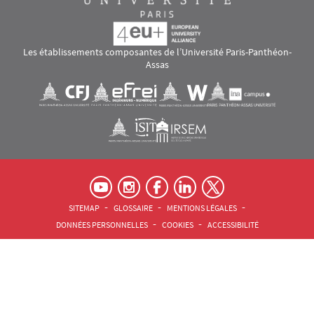
Les établissements composantes de l’Université Paris-Panthéon-
Assas
Images
Visuel svg
Visuel svg
Visuel svg
Visuel svg
Visuel svg
Visuel svg
RS footer
Pied de page Assas Principal
SITEMAP
GLOSSAIRE
MENTIONS LÉGALES
DONNÉES PERSONNELLES
COOKIES
ACCESSIBILITÉ