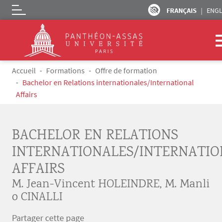
FRANÇAIS
ENGL
Logo
Aller au contenu principal
Fil d'Ariane
Accueil
Formations
Offre de formation
Bachelor en Relations internationales/International
Affairs
BACHELOR EN RELATIONS
INTERNATIONALES/INTERNATIO
AFFAIRS
M. Jean-Vincent HOLEINDRE
,
M. Manli
o CINALLI
Partager cette page