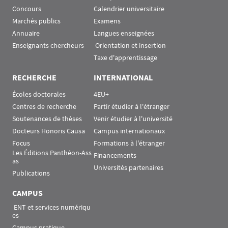
Concours
Calendrier universitaire
Marchés publics
Examens
Annuaire
Langues enseignées
Enseignants chercheurs
 Orientation et insertion
Taxe d'apprentissage
RECHERCHE
INTERNATIONAL
Écoles doctorales
4EU+
Centres de recherche
Partir étudier à l'étranger
Soutenances de thèses
Venir étudier à l'université
Docteurs Honoris Causa
Campus internationaux
Focus
Formations à l'étranger
Les Éditions Panthéon-Ass
Financements
as
Universités partenaires
Publications
CAMPUS
 ENT et services numériqu
es
Campus pratique