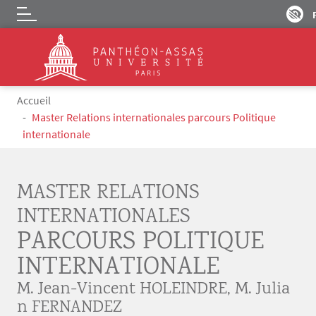
Logo
Aller au contenu principal
Fil d'Ariane
Accueil
Master Relations internationales parcours Politique
internationale
MASTER RELATIONS
INTERNATIONALES
PARCOURS POLITIQUE
INTERNATIONALE
M. Jean-Vincent HOLEINDRE
,
M. Julia
n FERNANDEZ