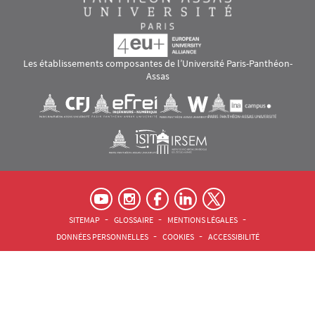
Les établissements composantes de l’Université Paris-Panthéon-
Assas
Images
Visuel svg
Visuel svg
Visuel svg
Visuel svg
Visuel svg
Visuel svg
RS footer
Pied de page Assas Principal
SITEMAP
GLOSSAIRE
MENTIONS LÉGALES
DONNÉES PERSONNELLES
COOKIES
ACCESSIBILITÉ