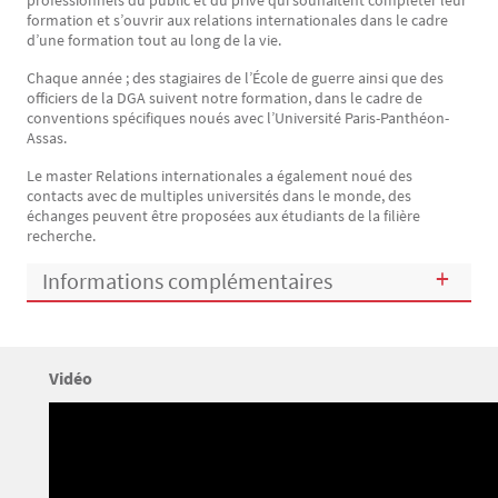
formation et s’ouvrir aux relations internationales dans le cadre
d’une formation tout au long de la vie.
Chaque année ; des stagiaires de l’École de guerre ainsi que des
officiers de la DGA suivent notre formation, dans le cadre de
conventions spécifiques noués avec l’Université Paris-Panthéon-
Assas.
Le master Relations internationales a également noué des
contacts avec de multiples universités dans le monde, des
échanges peuvent être proposées aux étudiants de la filière
recherche.
Informations complémentaires
Titre
Vidéo
Bloc(s) libre(s)
Texte