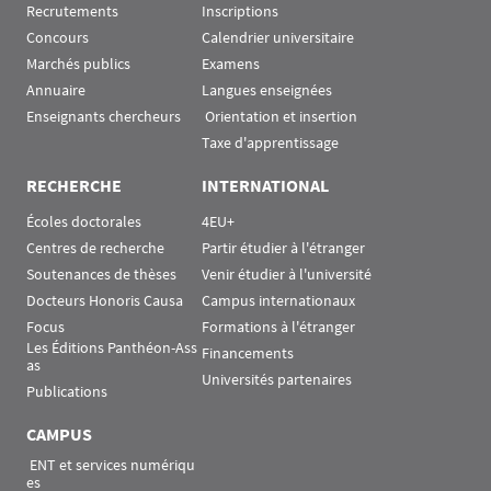
Recrutements
Inscriptions
Concours
Calendrier universitaire
Marchés publics
Examens
Annuaire
Langues enseignées
Enseignants chercheurs
 Orientation et insertion
Taxe d'apprentissage
RECHERCHE
INTERNATIONAL
Écoles doctorales
4EU+
Centres de recherche
Partir étudier à l'étranger
Soutenances de thèses
Venir étudier à l'université
Docteurs Honoris Causa
Campus internationaux
Focus
Formations à l'étranger
Les Éditions Panthéon-Ass
Financements
as
Universités partenaires
Publications
CAMPUS
 ENT et services numériqu
es