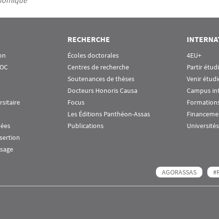
nomique
RECHERCHE
INTERNA
on
Écoles doctorales
4EU+
OOC
Centres de recherche
Partir étud
Soutenances de thèses
Venir étudi
Docteurs Honoris Causa
Campus in
rsitaire
Focus
Formations
Les Éditions Panthéon-Assas
Financeme
nées
Publications
Universités
nsertion
ssage
AGORASSAS
#