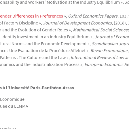
esponsability and Workers’ Motivation at the Industry Equilibrium »,
Jo
ender Differences in Preferences
»,
Oxford Economics Papers
, 103,
 of Factory Discipline »,
Journal of Development Economics
, (2018),
ion and the Evolution of Gender Roles »,
Mathematical Social Science
nd Identity Investment in an Industry Equilibrium »,
Journal of Econo
Cultural Norms and the Economic Development »,
Scandinavian Jour
rance : Une Evaluation de la Procédure Affelnet »,
Revue Economique
 Patterns : The Culture and the Law »,
International Review of Law 
ynamics and the Industrialization Process »,
European Economic Re
 à l'Université Paris-Panthéon-Assas
ue Economique
iquée du LEMMA