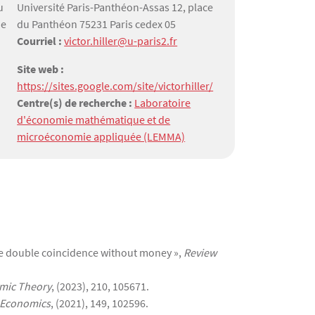
u
Université Paris-Panthéon-Assas 12, place
ie
du Panthéon 75231 Paris cedex 05
Courriel :
victor.hiller@u-paris2.fr
Site web :
https://sites.google.com/site/victorhiller/
Centre(s) de recherche :
Laboratoire
d'économie mathématique et de
microéconomie appliquée (LEMMA)
 the double coincidence without money »,
Review
mic Theory
, (2023), 210, 105671.
 Economics
, (2021), 149, 102596.