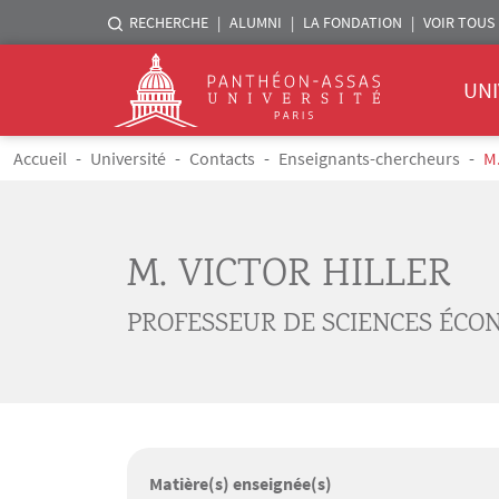
Menu liste sites Assas
RECHERCHE
ALUMNI
LA FONDATION
VOIR TOUS 
Menu 
Logo
UNI
Aller au contenu principal
Fil d'Ariane
Accueil
Université
Contacts
Enseignants-chercheurs
M.
M. VICTOR HILLER
PROFESSEUR DE SCIENCES ÉCO
Matière(s) enseignée(s)