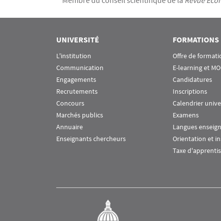
Membre du conseil scientifique de la
Revue Éco
UNIVERSITÉ
FORMATIONS
L'institution
Offre de formati
Communication
E-learning et M
Engagements
Candidatures
Recrutements
Inscriptions
Concours
Calendrier unive
Marchés publics
Examens
Annuaire
Langues enseig
Enseignants chercheurs
Orientation et i
Taxe d'apprenti