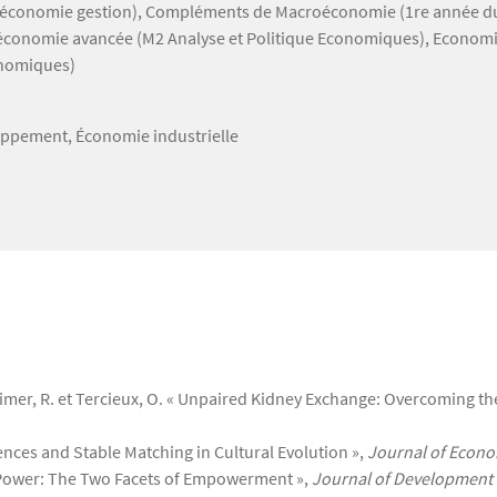
(L3 économie gestion), Compléments de Macroéconomie (1re année d
oéconomie avancée (M2 Analyse et Politique Economiques), Econom
onomiques)
oppement, Économie industrielle
, Shimer, R. et Tercieux, O. « Unpaired Kidney Exchange: Overcoming
erences and Stable Matching in Cultural Evolution »,
Journal of Econo
r Power: The Two Facets of Empowerment »,
Journal of Development