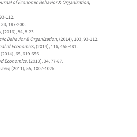
urnal of Economic Behavior & Organization
,
 93-112.
 133, 187-200.
s
, (2016), 84, 8-23.
mic Behavior & Organization
, (2014), 103, 93-112.
nal of Economics
, (2014), 116, 455-481.
, (2014), 65, 619-656.
and Economics
, (2013), 34, 77-87.
view
, (2011), 55, 1007-1025.