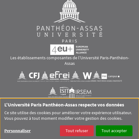
Les établissements composantes de l’Université Paris-Panthéon-
Assas
Images
Visuel svg
Visuel svg
Visuel svg
Visuel svg
Visuel svg
Visuel svg
L'Université Paris Panthéon-Assas respecte vos données
RS footer
Ce site utilise des cookies pour améliorer votre expérience utilisateur.
Vous pouvez à tout moment modifier votre gestion des cookies.
Pied de page Assas Principal
SITEMAP
GLOSSAIRE
MENTIONS LÉGALES
Personnaliser
Tout refuser
Tout accepter
DONNÉES PERSONNELLES
COOKIES
ACCESSIBILITÉ