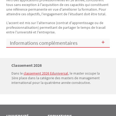
vers des applications professionnelles en 2e année, concourent
tous sans exception à l'acquisition de ces capacités qui constituent
une référence permanente en vue d'améliorer la formation. Pour
atteindre ces objectifs, l'engagement de l'étudiant doit être total.
L'accent est mis sur l'alternance (contrat d'apprentissage ou de
professionnalisation) permettant de partager le temps de travail
entre l'université et l'entreprise.
Informations complémentaires
Titre
Classement 2026
Bloc(s) libre(s)
Dans le
classement 2026 Eduniversal
, le master occupe la
Texte
1ère place dans la catégorie des masters de management
international pour la quatrième année consécutive.
UNIVERSITÉ
FORMATIONS