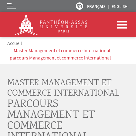
FRANÇAIS
ENGLISH
Logo
Aller au contenu principal
Fil d'Ariane
Accueil
Master Management et commerce international
parcours Management et commerce international
MASTER MANAGEMENT ET
COMMERCE INTERNATIONAL
PARCOURS
MANAGEMENT ET
COMMERCE