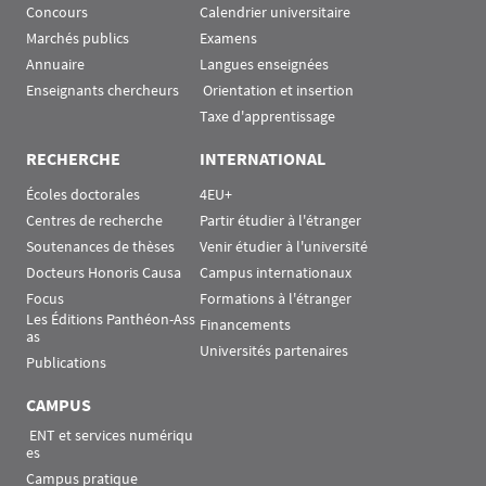
Concours
Calendrier universitaire
Marchés publics
Examens
Annuaire
Langues enseignées
Enseignants chercheurs
 Orientation et insertion
Taxe d'apprentissage
RECHERCHE
INTERNATIONAL
Écoles doctorales
4EU+
Centres de recherche
Partir étudier à l'étranger
Soutenances de thèses
Venir étudier à l'université
Docteurs Honoris Causa
Campus internationaux
Focus
Formations à l'étranger
Les Éditions Panthéon-Ass
Financements
as
Universités partenaires
Publications
CAMPUS
 ENT et services numériqu
es
Campus pratique