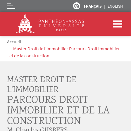
FRANÇAIS
ENGLISH
Logo
Aller au contenu principal
Fil d'Ariane
Accueil
Master Droit de l'immobilier Parcours Droit immobilier
et de la construction
MASTER DROIT DE
L'IMMOBILIER
PARCOURS DROIT
IMMOBILIER ET DE LA
CONSTRUCTION
M. Charles GIJSBERS