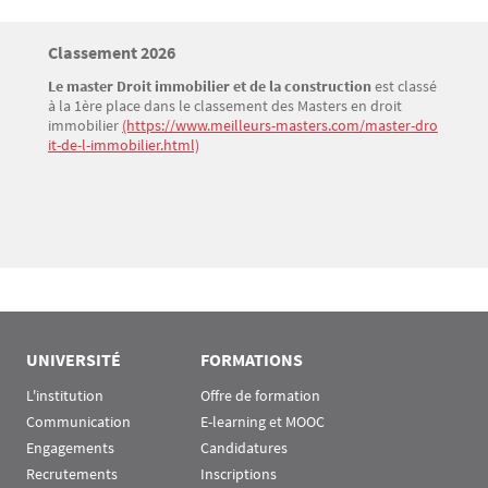
Titre
Classement 2026
Bloc(s) libre(s)
Le master Droit immobilier et de la construction
est classé
Texte
à la 1ère place dans le classement des Masters en droit
immobilier
(https://www.meilleurs-masters.com/master-dro
it-de-l-immobilier.html)
UNIVERSITÉ
FORMATIONS
L'institution
Offre de formation
Communication
E-learning et MOOC
Engagements
Candidatures
Recrutements
Inscriptions