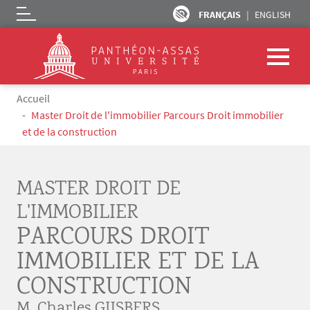
FRANÇAIS
ENGLISH
Logo
Aller au contenu principal
Fil d'Ariane
Accueil
Master Droit de l'immobilier Parcours Droit immobilier
et de la construction
MASTER DROIT DE
L'IMMOBILIER
PARCOURS DROIT
IMMOBILIER ET DE LA
CONSTRUCTION
M. Charles GIJSBERS