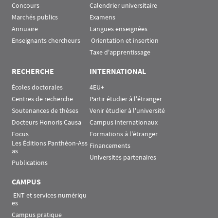
Concours
Calendrier universitaire
Marchés publics
Examens
Annuaire
Langues enseignées
Enseignants chercheurs
 Orientation et insertion
Taxe d'apprentissage
RECHERCHE
INTERNATIONAL
Écoles doctorales
4EU+
Centres de recherche
Partir étudier à l'étranger
Soutenances de thèses
Venir étudier à l'université
Docteurs Honoris Causa
Campus internationaux
Focus
Formations à l'étranger
Les Éditions Panthéon-Ass
Financements
as
Universités partenaires
Publications
CAMPUS
 ENT et services numériqu
es
Campus pratique