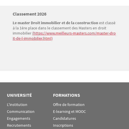
Titre
Classement 2026
Bloc(s) libre(s)
Le master Droit immobilier et de la construction
est classé
Texte
à la 1ère place dans le classement des Masters en droit
immobilier
(https://www.meilleurs-masters.com/master-dro
it-de-l-immobilier.html)
UNIVERSITÉ
FORMATIONS
L'institution
Offre de formation
Communication
E-learning et MOOC
Engagements
Candidatures
Recrutements
Inscriptions