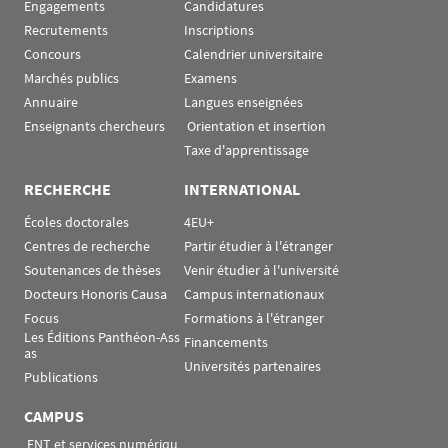
Engagements
Candidatures
Recrutements
Inscriptions
Concours
Calendrier universitaire
Marchés publics
Examens
Annuaire
Langues enseignées
Enseignants chercheurs
 Orientation et insertion
Taxe d'apprentissage
RECHERCHE
INTERNATIONAL
Écoles doctorales
4EU+
Centres de recherche
Partir étudier à l'étranger
Soutenances de thèses
Venir étudier à l'université
Docteurs Honoris Causa
Campus internationaux
Focus
Formations à l'étranger
Les Éditions Panthéon-Ass
Financements
as
Universités partenaires
Publications
CAMPUS
 ENT et services numériqu