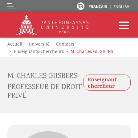
FRANÇAIS
ENGLISH
Logo
Aller au contenu principal
Fil d'Ariane
Accueil
Université
Contacts
Enseignants-chercheurs
M. Charles GIJSBERS
M. CHARLES GIJSBERS
Enseignant –
PROFESSEUR DE DROIT
chercheur
PRIVÉ