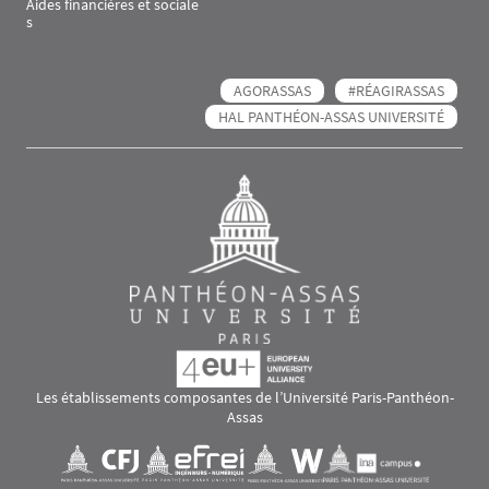
Aides financières et sociale
s
AGORASSAS
#RÉAGIRASSAS
HAL PANTHÉON-ASSAS UNIVERSITÉ
Les établissements composantes de l’Université Paris-Panthéon-
Assas
Images
Visuel svg
Visuel svg
Visuel svg
Visuel svg