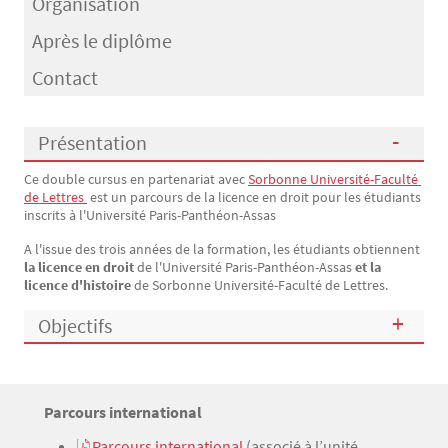
Organisation
Après le diplôme
Contact
Présentation
Ce double cursus en partenariat avec
Sorbonne Université-Faculté 
Présentation
de Lettres 
est un parcours de la licence en droit pour les étudiants
inscrits à l'Université Paris-Panthéon-Assas
A l'issue des trois années de la formation, les étudiants obtiennent
la licence en droit
de l'Université Paris-Panthéon-Assas
et la
licence d'histoire
de
Sorbonne Université-Faculté de Lettres.
Objectifs
Titre
Parcours international
Bloc(s) libre(s)
Texte
Parcours international
(associé à l’unité