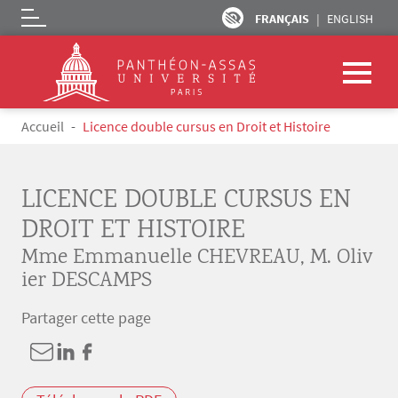
FRANÇAIS
ENGLISH
Logo
Aller au contenu principal
Fil d'Ariane
Accueil
Licence double cursus en Droit et Histoire
LICENCE DOUBLE CURSUS EN
DROIT ET HISTOIRE
Mme Emmanuelle CHEVREAU
,
M. Oliv
ier DESCAMPS
Partager cette page