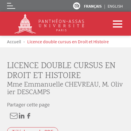
FRANÇAIS
ENGLISH
Logo
Aller au contenu principal
Fil d'Ariane
Accueil
Licence double cursus en Droit et Histoire
LICENCE DOUBLE CURSUS EN
DROIT ET HISTOIRE
Mme Emmanuelle CHEVREAU
,
M. Oliv
ier DESCAMPS
Partager cette page