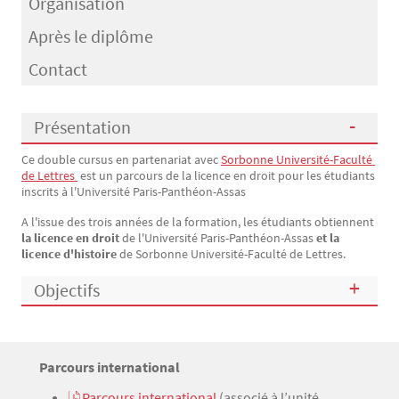
Organisation
Après le diplôme
Contact
Présentation
Ce double cursus en partenariat avec
Sorbonne Université-Faculté 
Présentation
de Lettres 
est un parcours de la licence en droit pour les étudiants
inscrits à l'Université Paris-Panthéon-Assas
A l'issue des trois années de la formation, les étudiants obtiennent
la licence en droit
de l'Université Paris-Panthéon-Assas
et la
licence d'histoire
de
Sorbonne Université-Faculté de Lettres.
Objectifs
Titre
Parcours international
Bloc(s) libre(s)
Texte
Parcours international
(associé à l’unité