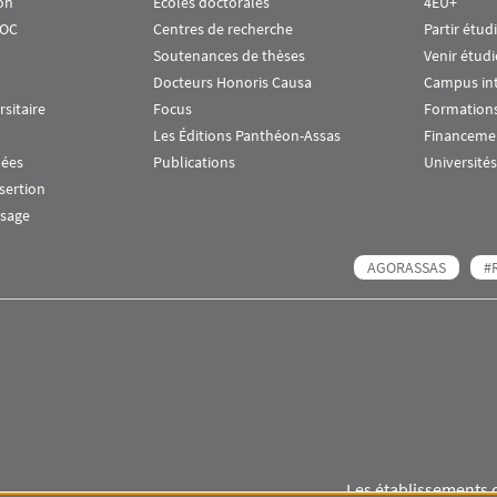
on
Écoles doctorales
4EU+
OOC
Centres de recherche
Partir étud
Soutenances de thèses
Venir étudi
Docteurs Honoris Causa
Campus in
rsitaire
Focus
Formations
Les Éditions Panthéon-Assas
Financeme
nées
Publications
Universités
nsertion
ssage
AGORASSAS
#
Les établissements 