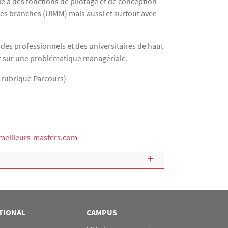
le à des fonctions de pilotage et de conception
s des branches (UIMM) mais aussi et surtout avec
r des professionnels et des universitaires de haut
t sur une problématique managériale.
 rubrique Parcours)
eilleurs-masters.com
TIONAL
CAMPUS