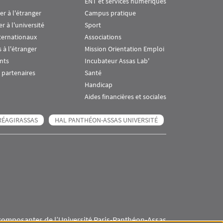
ENT et services numériques
ier à l'étranger
Campus pratique
er à l'université
Sport
ternationaux
Associations
 à l'étranger
Mission Orientation Emploi
nts
Incubateur Assas Lab'
 partenaires
Santé
Handicap
Aides financières et sociales
RÉAGIRASSAS
HAL PANTHÉON-ASSAS UNIVERSITÉ
composantes de l’Université Paris-Panthéon-Assas