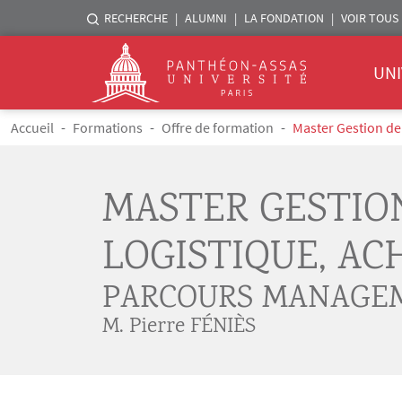
Menu liste sites Assas
RECHERCHE
ALUMNI
LA FONDATION
VOIR TOUS 
Menu 
Logo
UNI
Aller au contenu principal
Fil d'Ariane
Accueil
Formations
Offre de formation
Master Gestion de
MASTER GESTIO
LOGISTIQUE, AC
PARCOURS MANAGEM
M. Pierre FÉNIÈS