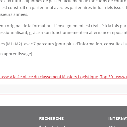
re aux futurs diplômés de passer facilement de fonctions de contrô
r est construit en partenariat avec les partenaires industriels issu
usieurs années.
u original de la formation. L’enseignement est réalisé à la fois pa
essionnalisant, grâce à son fonctionnement en alternance reposan
es (M1+M2), avec 7 parcours (pour plus d'information, consultez la
n apprentissage).
lassé à la 4e place du classement Masters Logistique, Top 30 -
www.m
RECHERCHE
INTERNA