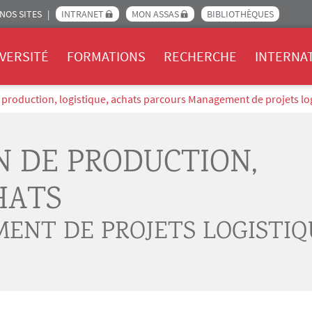
NOS SITES
INTRANET
MON ASSAS
BIBLIOTHÈQUES
Assas
VERSITÉ
FORMATIONS
RECHERCHE
INTERNA
 production, logistique, achats parcours Management de projets lo
N DE PRODUCTION,
HATS
ENT DE PROJETS LOGISTIQ