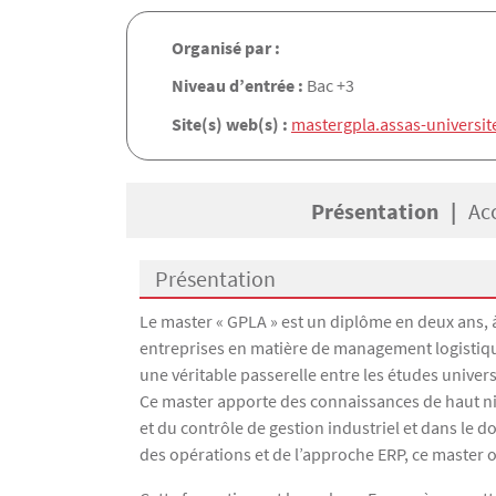
Organisé par :
Niveau d’entrée :
Bac +3
Site(s) web(s) :
mastergpla.assas-universite
Présentation
Ac
Présentation
Présentation
Le master « GPLA » est un diplôme en deux ans, à
entreprises en matière de management logistique
une véritable passerelle entre les études univer
Ce master apporte des connaissances de haut n
et du contrôle de gestion industriel et dans le d
des opérations et de l’approche ERP, ce master o