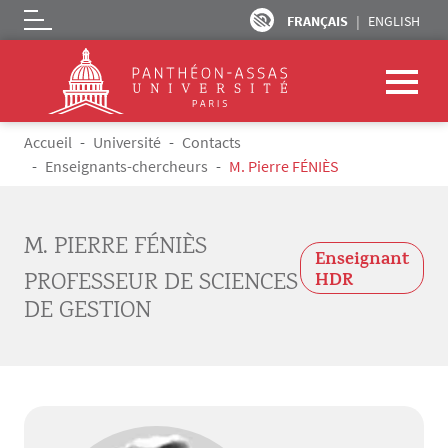
FRANÇAIS
ENGLISH
Logo
Aller au contenu principal
Fil d'Ariane
Accueil
Université
Contacts
Enseignants-chercheurs
M. Pierre FÉNIÈS
M. PIERRE FÉNIÈS
Enseignant
PROFESSEUR DE SCIENCES
HDR
DE GESTION