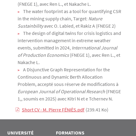
(FNEGE 1), avec Ren L., et Nakache L.
The water footprint as a tool for quantifying CSR
in the mining supply chain, Target:
Nature
Sustainbility
avec O. Labied, et Rakiz A (FNEGE 2)
The design of digital twins for crisis logistics and
intervention management in extreme weather
events, submitted in 2024,
Interrnational Journal
of Production Economics
(FNEGE 1), avec Ren L., et
Nakache L.
A Disjunctive Graph Representation for the
Continuous and Dynamic Berth Allocation
Problem, accepté sous réserve de modifications à
European Journal of Operational Research
(FNEGE
1,, soumis en 2025) avec Kitri N et e Tchernev N.
Short CV - M. Pierre FÉNIÈS.pdf
(239.41 Ko)
UNIVERSITÉ
FORMATIONS