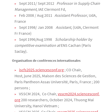
Sept 2011/ Sept 2012
Professor in Supply Chain
Management
, IAE Clermont Fd,
Feb 2008 / Aug 2011
Assistant Professor
, UdA,
France
Sept 1998/ Jan 2008
Assistant
, (UdA, Clermont
Fr France)
Sept 1996/Aug 1998
Scholarship holder by
competitive examination at
ENS Cachan (Paris
Saclay).
Organisation de conférences internationales
iscfs2025.sciencesconf.org
; CO Chair,
Host, june 2025, Maison des Sciences de Gestion,
Paris Pantheon Assas Université, Paris, France ; 200
persons ;
VSSCM 2024, Co Chair,
vsscm2024.sciencesconf.
org
200 researchers, October 2024, Thuong Mai
University, Hanoi Vietnam ;
VSSCM 2025, Co Chair,
vsscm2025.sciencesconf.