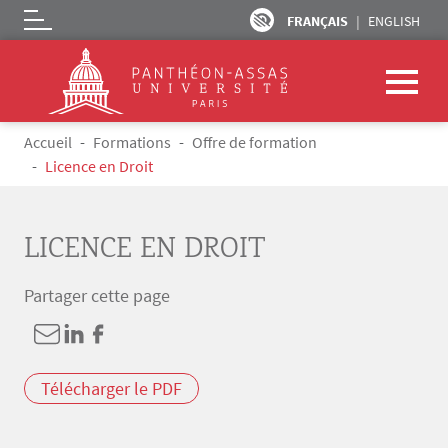
FRANÇAIS
ENGLISH
Logo
Aller au contenu principal
Fil d'Ariane
Accueil
Formations
Offre de formation
Licence en Droit
LICENCE EN DROIT
Partager cette page
Télécharger le PDF