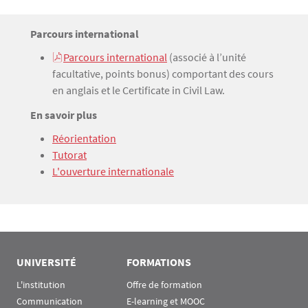
Titre
Parcours international
Bloc(s) libre(s)
Texte
Parcours international
(associé à l’unité
facultative, points bonus) comportant des cours
en anglais et le Certificate in Civil Law.
Titre
En savoir plus
Texte
Réorientation
Tutorat
L'ouverture internationale
UNIVERSITÉ
FORMATIONS
L'institution
Offre de formation
Communication
E-learning et MOOC