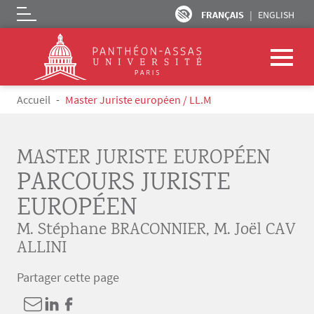
FRANÇAIS
ENGLISH
Logo
Aller au contenu principal
Fil d'Ariane
Accueil
Master Juriste européen / LL.M
MASTER JURISTE EUROPÉEN
PARCOURS JURISTE
EUROPÉEN
M. Stéphane BRACONNIER
,
M. Joël CAV
ALLINI
Partager cette page