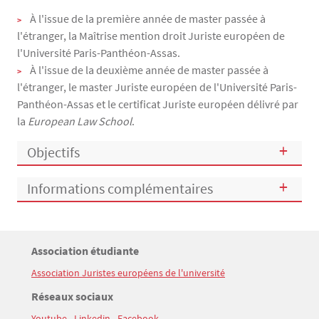
À l'issue de la première année de master passée à
l'étranger, la Maîtrise mention droit Juriste européen de
l'Université Paris-Panthéon-Assas.
À l'issue de la deuxième année de master passée à
l'étranger, le master Juriste européen de l'Université Paris-
Panthéon-Assas et le certificat Juriste européen délivré par
la
European Law School
.
Objectifs
Informations complémentaires
Titre
Association étudiante
Bloc(s) libre(s)
Association Juristes européens de l'université
Texte
Titre
Réseaux sociaux
Youtube
-
Linkedin
-
Facebook