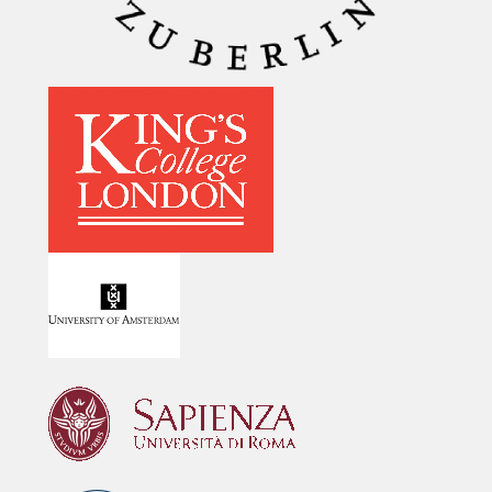
Image
Image
Image