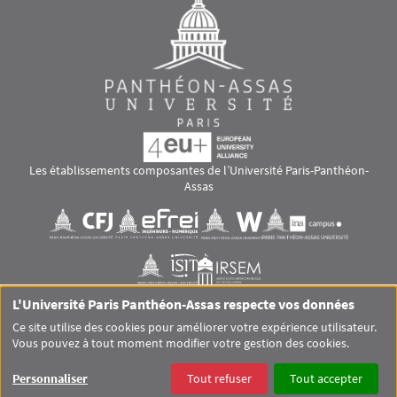
Les établissements composantes de l’Université Paris-Panthéon-
Assas
Images
Visuel svg
Visuel svg
Visuel svg
Visuel svg
Visuel svg
Visuel svg
L'Université Paris Panthéon-Assas respecte vos données
RS footer
Ce site utilise des cookies pour améliorer votre expérience utilisateur.
Vous pouvez à tout moment modifier votre gestion des cookies.
Pied de page Assas Principal
SITEMAP
GLOSSAIRE
MENTIONS LÉGALES
Personnaliser
Tout refuser
Tout accepter
DONNÉES PERSONNELLES
COOKIES
ACCESSIBILITÉ