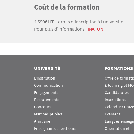
Titre
Coût de la formation
Texte
4.550€ HT + droits d’inscription à l’université
Pour plus d’informations :
INAFON
UNIVERSITÉ
FORMATIONS
L'institution
Offre de formati
Communication
E-learning et M
Engagements
Candidatures
Recrutements
Inscriptions
Concours
Calendrier unive
Marchés publics
Examens
Annuaire
Langues enseig
Enseignants chercheurs
Orientation et i