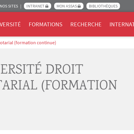
NOS SITES
INTRANET
MON ASSAS
BIBLIOTHÈQUES
Assas
VERSITÉ
FORMATIONS
RECHERCHE
INTERNA
otarial (formation continue)
ERSITÉ DROIT
TARIAL (FORMATION