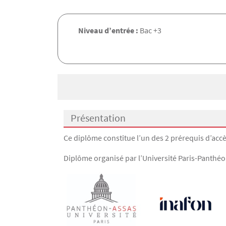
Niveau d’entrée :
Bac +3
Présentation
Présentation
Ce diplôme constitue l’un des 2 prérequis d’acc
Diplôme organisé par l’Université Paris-Panthéon
Image