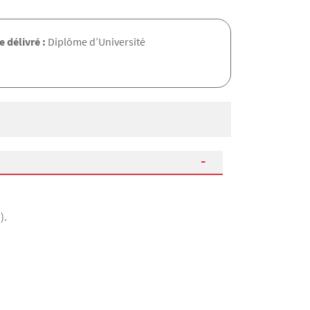
 délivré :
Diplôme d’Université
).