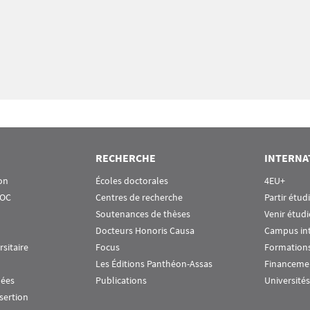
RECHERCHE
INTERNA
on
Écoles doctorales
4EU+
OOC
Centres de recherche
Partir étud
Soutenances de thèses
Venir étudi
Docteurs Honoris Causa
Campus in
rsitaire
Focus
Formations
Les Éditions Panthéon-Assas
Financeme
nées
Publications
Universités
nsertion