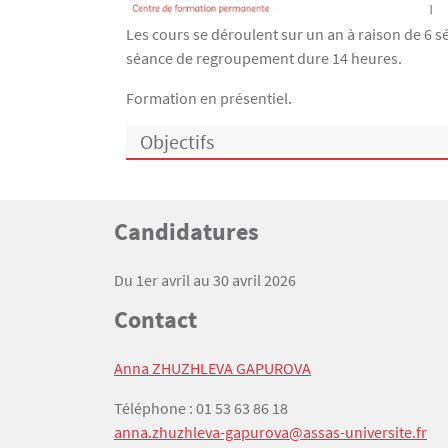
Les cours se déroulent sur un an à raison de 6 s
séance de regroupement dure 14 heures.
Formation en présentiel.
Objectifs
Titre
Candidatures
Bloc(s) libre(s)
Texte
Du 1er avril au 30 avril 2026
Titre
Contact
Texte
Anna ZHUZHLEVA GAPUROVA
Téléphone : 01 53 63 86 18
anna.zhuzhleva-gapurova@assas-universite.fr