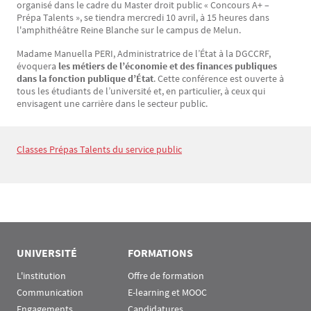
organisé dans le cadre du Master droit public « Concours A+ –
Prépa Talents », se tiendra mercredi 10 avril, à 15 heures dans
l'amphithéâtre Reine Blanche sur le campus de Melun.
Madame Manuella PERI, Administratrice de l’État à la DGCCRF,
évoquera
les métiers de l’économie et des finances publiques
dans la fonction publique d’État
. Cette conférence est ouverte à
tous les étudiants de l’université et, en particulier, à ceux qui
envisagent une carrière dans le secteur public.
Classes Prépas Talents du service public
Texte
UNIVERSITÉ
FORMATIONS
L'institution
Offre de formation
Communication
E-learning et MOOC
Engagements
Candidatures