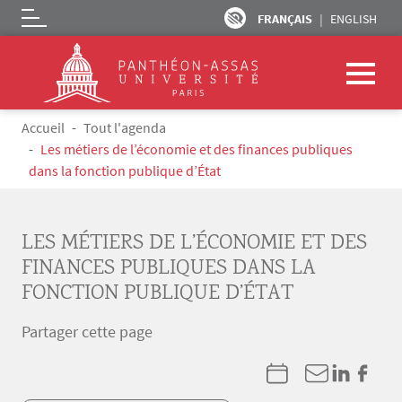
FRANÇAIS
ENGLISH
Logo
Aller au contenu principal
Fil d'Ariane
Accueil
Tout l'agenda
Les métiers de l’économie et des finances publiques
dans la fonction publique d’État
LES MÉTIERS DE L’ÉCONOMIE ET DES
FINANCES PUBLIQUES DANS LA
FONCTION PUBLIQUE D’ÉTAT
Partager cette page