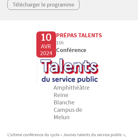
Télécharger le programme
10
PRÉPAS TALENTS
15h
AVR
Conférence
2024
Amphithéâtre
Reine
Blanche
Campus de
Melun
L'ultime conférence du cycle « Jeunes talents du service public »,
Texte