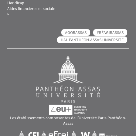
Handicap
Aides financières et sociale
s
AGORASSAS
#RÉAGIRASSAS
HAL PANTHÉON-ASSAS UNIVERSITÉ
Les établissements composantes de l’Université Paris-Panthéon-
Assas
Images
Visuel svg
Visuel svg
Visuel svg
Visuel svg