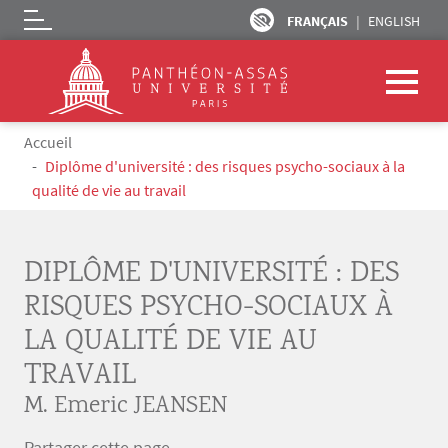
FRANÇAIS
ENGLISH
Logo
Aller au contenu principal
Fil d'Ariane
Accueil
Diplôme d'université : des risques psycho-sociaux à la
qualité de vie au travail
DIPLÔME D'UNIVERSITÉ : DES
RISQUES PSYCHO-SOCIAUX À
LA QUALITÉ DE VIE AU
TRAVAIL
M. Emeric JEANSEN
Partager cette page