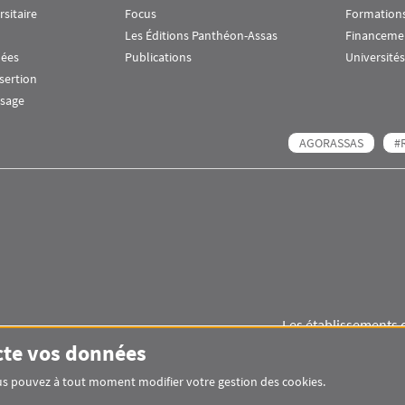
rsitaire
Focus
Formations
Les Éditions Panthéon-Assas
Financeme
nées
Publications
Universités
nsertion
ssage
AGORASSAS
#
Les établissements 
Images
Visuel svg
Visuel svg
cte vos données
Vous pouvez à tout moment modifier votre gestion des cookies.