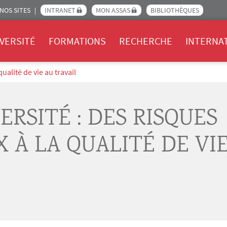
NOS SITES
INTRANET
MON ASSAS
BIBLIOTHÈQUES
Assas
VERSITÉ
FORMATIONS
RECHERCHE
INTERNA
ualité de vie au travail
ERSITÉ : DES RISQUES
 À LA QUALITÉ DE VI