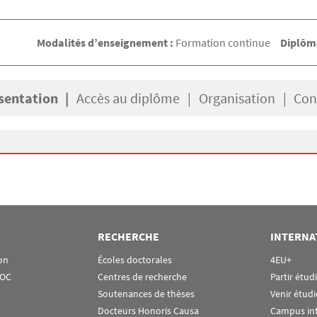
Modalités d’enseignement :
Formation continue
Diplôme
sentation
Accès au diplôme
Organisation
Con
RECHERCHE
INTERNA
on
Écoles doctorales
4EU+
OOC
Centres de recherche
Partir étud
Soutenances de thèses
Venir étudi
Docteurs Honoris Causa
Campus in