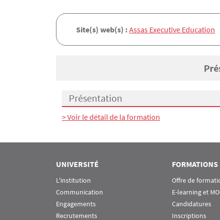
Site(s) web(s) :
Assas Executive Education
Pré
Présentation
Présentation
> Voir le détail de la formation
UNIVERSITÉ
FORMATIONS
L'institution
Offre de formati
Communication
E-learning et M
Engagements
Candidatures
Recrutements
Inscriptions