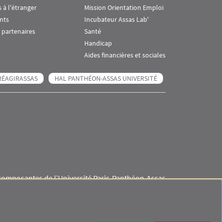
 à l'étranger
Mission Orientation Emploi
nts
Incubateur Assas Lab'
 partenaires
Santé
Handicap
Aides financières et sociales
RÉAGIRASSAS
HAL PANTHÉON-ASSAS UNIVERSITÉ
composantes de l’Université Paris-Panthéon-Assas
Visuel svg
Visuel svg
Visuel svg
Visuel svg