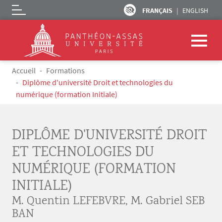
FRANÇAIS
ENGLISH
Logo
Aller au contenu principal
Fil d'Ariane
Accueil
Formations
Diplôme d'université Droit et technologies du
numérique (formation Initiale)
DIPLÔME D'UNIVERSITÉ DROIT
ET TECHNOLOGIES DU
NUMÉRIQUE (FORMATION
INITIALE)
M. Quentin LEFEBVRE
,
M. Gabriel SEB
BAN