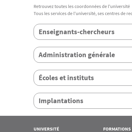
Retrouvez toutes les coordonnées de l'université
Texte
Tous les services de l'université, ses centres de r
Menu Assas
Enseignants-chercheurs
Administration générale
Écoles et instituts
Implantations
Rubrique Assas EN
UNIVERSITÉ
FORMATIONS