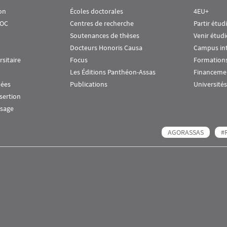
on
Écoles doctorales
4EU+
OOC
Centres de recherche
Partir étud
Soutenances de thèses
Venir étudi
Docteurs Honoris Causa
Campus in
rsitaire
Focus
Formations
Les Éditions Panthéon-Assas
Financeme
nées
Publications
Universités
nsertion
ssage
AGORASSAS
#