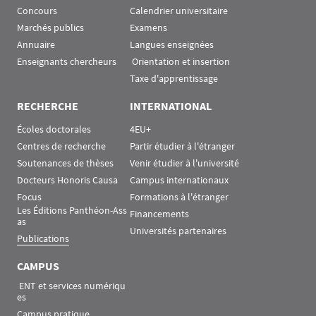
Concours
Calendrier universitaire
Marchés publics
Examens
Annuaire
Langues enseignées
Enseignants chercheurs
 Orientation et insertion
Taxe d'apprentissage
RECHERCHE
INTERNATIONAL
Écoles doctorales
4EU+
Centres de recherche
Partir étudier à l'étranger
Soutenances de thèses
Venir étudier à l'université
Docteurs Honoris Causa
Campus internationaux
Focus
Formations à l'étranger
Les Éditions Panthéon-Ass
Financements
as
Universités partenaires
Publications
CAMPUS
 ENT et services numériqu
es
Campus pratique