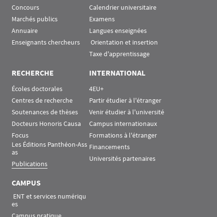
Concours
Calendrier universitaire
Marchés publics
Examens
Annuaire
Langues enseignées
Enseignants chercheurs
 Orientation et insertion
Taxe d'apprentissage
RECHERCHE
INTERNATIONAL
Écoles doctorales
4EU+
Centres de recherche
Partir étudier à l'étranger
Soutenances de thèses
Venir étudier à l'université
Docteurs Honoris Causa
Campus internationaux
Focus
Formations à l'étranger
Les Éditions Panthéon-Ass
Financements
as
Universités partenaires
Publications
CAMPUS
 ENT et services numériqu
es
Campus pratique