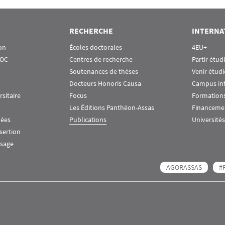
RECHERCHE
INTERNA
on
Écoles doctorales
4EU+
OOC
Centres de recherche
Partir étud
Soutenances de thèses
Venir étudi
Docteurs Honoris Causa
Campus in
rsitaire
Focus
Formations
Les Éditions Panthéon-Assas
Financeme
nées
Publications
Universités
nsertion
ssage
AGORASSAS
#