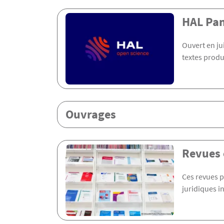
Menu Assas
HAL Pan
Ouvert en ju
textes produ
Ouvrages
Revues 
Ces revues p
juridiques i