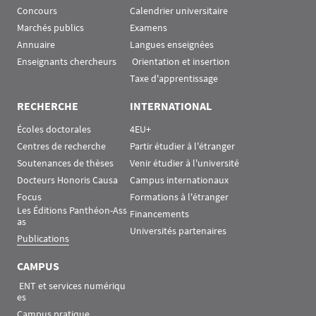
Concours
Calendrier universitaire
Marchés publics
Examens
Annuaire
Langues enseignées
Enseignants chercheurs
 Orientation et insertion
Taxe d'apprentissage
RECHERCHE
INTERNATIONAL
Écoles doctorales
4EU+
Centres de recherche
Partir étudier à l'étranger
Soutenances de thèses
Venir étudier à l'université
Docteurs Honoris Causa
Campus internationaux
Focus
Formations à l'étranger
Les Éditions Panthéon-Ass
Financements
as
Universités partenaires
Publications
CAMPUS
 ENT et services numériqu
es
Campus pratique