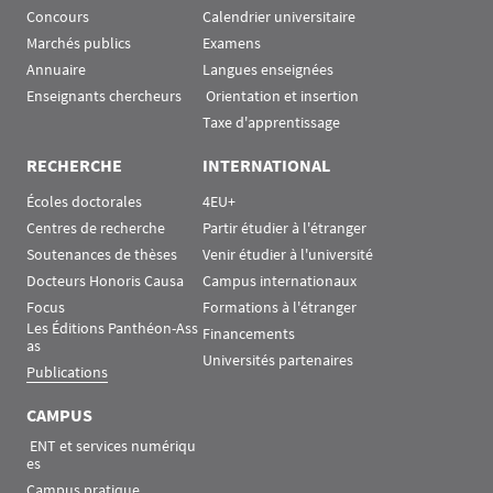
Concours
Calendrier universitaire
Marchés publics
Examens
Annuaire
Langues enseignées
Enseignants chercheurs
 Orientation et insertion
Taxe d'apprentissage
RECHERCHE
INTERNATIONAL
Écoles doctorales
4EU+
Centres de recherche
Partir étudier à l'étranger
Soutenances de thèses
Venir étudier à l'université
Docteurs Honoris Causa
Campus internationaux
Focus
Formations à l'étranger
Les Éditions Panthéon-Ass
Financements
as
Universités partenaires
Publications
CAMPUS
 ENT et services numériqu
es
Campus pratique