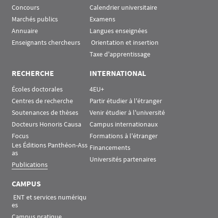
Concours
Calendrier universitaire
Marchés publics
Examens
Annuaire
Langues enseignées
Enseignants chercheurs
 Orientation et insertion
Taxe d'apprentissage
RECHERCHE
INTERNATIONAL
Écoles doctorales
4EU+
Centres de recherche
Partir étudier à l'étranger
Soutenances de thèses
Venir étudier à l'université
Docteurs Honoris Causa
Campus internationaux
Focus
Formations à l'étranger
Les Éditions Panthéon-Ass
Financements
as
Universités partenaires
Publications
CAMPUS
 ENT et services numériqu
es
Campus pratique