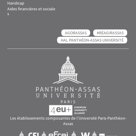
Handicap
Aides financières et sociale
s
AGORASSAS
#RÉAGIRASSAS
HAL PANTHÉON-ASSAS UNIVERSITÉ
Les établissements composantes de l’Université Paris-Panthéon-
Assas
Images
Visuel svg
Visuel svg
Visuel svg
Visuel svg