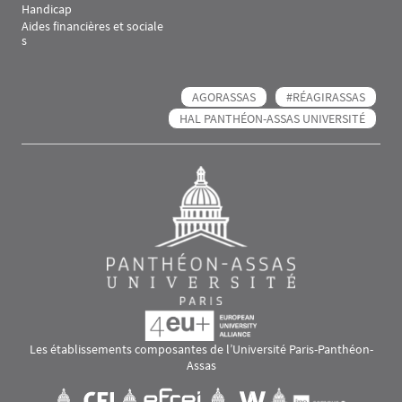
Handicap
Aides financières et sociale
s
AGORASSAS
#RÉAGIRASSAS
HAL PANTHÉON-ASSAS UNIVERSITÉ
Les établissements composantes de l’Université Paris-Panthéon-
Assas
Images
Visuel svg
Visuel svg
Visuel svg
Visuel svg