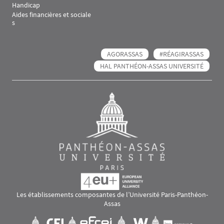
Handicap
Aides financières et sociale
s
AGORASSAS
#RÉAGIRASSAS
HAL PANTHÉON-ASSAS UNIVERSITÉ
Les établissements composantes de l’Université Paris-Panthéon-
Assas
Images
Visuel svg
Visuel svg
Visuel svg
Visuel svg