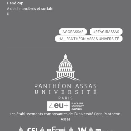
Handicap
Aides financières et sociale
s
AGORASSAS
#RÉAGIRASSAS
HAL PANTHÉON-ASSAS UNIVERSITÉ
Les établissements composantes de l’Université Paris-Panthéon-
Assas
Images
Visuel svg
Visuel svg
Visuel svg
Visuel svg